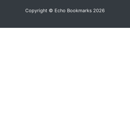
Copyright © Echo Bookmarks 2026