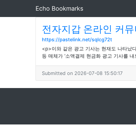
Echo Bookmarks
전자지갑 온라인 커뮤
https://pastelink.net/sqlcg72t
<p>이와 같은 광고 기사는 현재도 나타났다
등 매체가 ‘소액결제 현금화 광고 기사를 내
Submitted on 2026-07-08 15:50:17