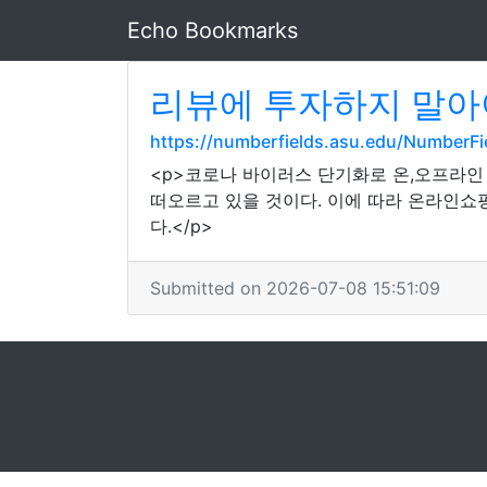
Echo Bookmarks
리뷰에 투자하지 말아
https://numberfields.asu.edu/NumberF
<p>코로나 바이러스 단기화로 온,오프라
떠오르고 있을 것이다. 이에 따라 온라인쇼
다.</p>
Submitted on 2026-07-08 15:51:09