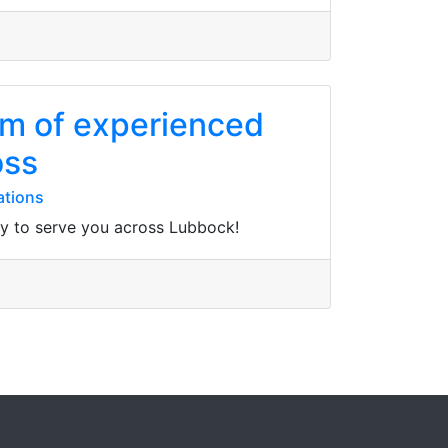
eam of experienced
oss
ations
dy to serve you across Lubbock!