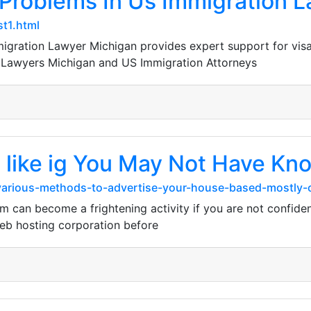
Problems In Us Immigration 
t1.html
igration Lawyer Michigan provides expert support for visa
n Lawyers Michigan and US Immigration Attorneys
i like ig You May Not Have Kn
h-various-methods-to-advertise-your-house-based-mostl
rm can become a frightening activity if you are not confiden
 web hosting corporation before