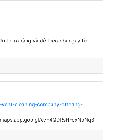
n thị rõ ràng và dễ theo dõi ngay từ
r-vent-cleaning-company-offering-
ps://maps.app.goo.gl/e7F4QDRsHFcxNpNq8