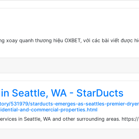
 xoay quanh thương hiệu OXBET, với các bài viết được hiể
in Seattle, WA - StarDucts
tory/531979/starducts-emerges-as-seattles-premier-drye
idential-and-commercial-properties.html
 services in Seattle, WA and other surrounding areas. htt