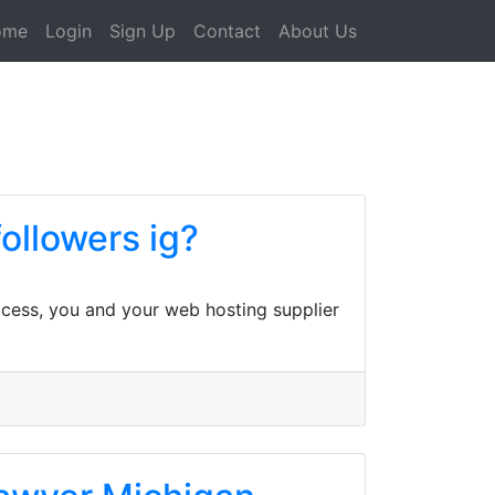
ome
Login
Sign Up
Contact
About Us
ollowers ig?
process, you and your web hosting supplier